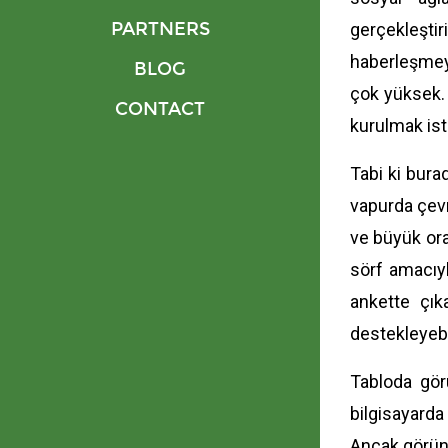
PARTNERS
gerçekleşti
haberleşmey
BLOG
çok yüksek. 
CONTACT
kurulmak ist
Tabi ki bura
vapurda çevr
ve büyük ora
sörf amacıyl
ankette çık
destekleyebi
Tabloda gör
bilgisayarda 
Ancak görüne