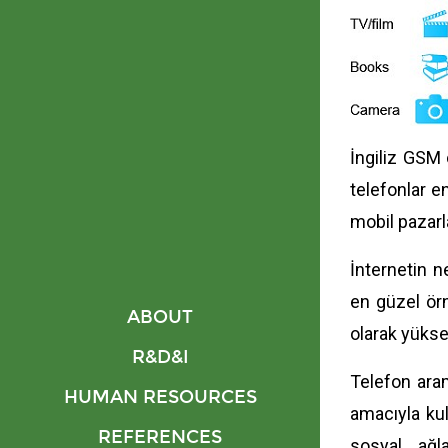
İngiliz GSM 
telefonlar e
mobil pazarla
İnternetin n
en güzel örn
ABOUT
olarak yükse
R&D&I
Telefon aram
HUMAN RESOURCES
amacıyla ku
REFERENCES
sosyal ağl