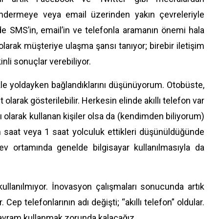
öndermeye veya email üzerinden yakın çevreleriyle
 SMS’in, email’in ve telefonla aramanın önemi hala
olarak müşteriye ulaşma şansı tanıyor; birebir iletişim
nli sonuçlar verebiliyor.
llikle yoldayken bağlandıklarını düşünüyorum. Otobüste,
ak gösterilebilir. Herkesin elinde akıllı telefon var
 olarak kullanan kişiler olsa da (kendimden biliyorum)
m saat veya 1 saat yolculuk ettikleri düşünüldüğünde
v ortamında genelde bilgisayar kullanılmasıyla da
ullanılmıyor. İnovasyon çalışmaları sonucunda artık
ep telefonlarının adı değişti; “akıllı telefon” oldular.
kavram kullanmak zorunda kalacağız.