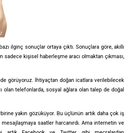
zı ilginç sonuçlar ortaya çıktı. Sonuçlara göre, akıllı
ların sadece kişisel haberleşme aracı olmaktan çıkması,
e görüyoruz. İhtiyaçtan doğan icatlara verilebilecek
cı olan telefonlarda, sosyal ağlara olan talep de doğal
rbirine yakın gözüküyor. Bu üçlünün artık daha çok iş
e mesajlaşmaya saatler harcanırdı. Ama internetin ve
ini artık Facebook ve Twitter gibi mecralardan