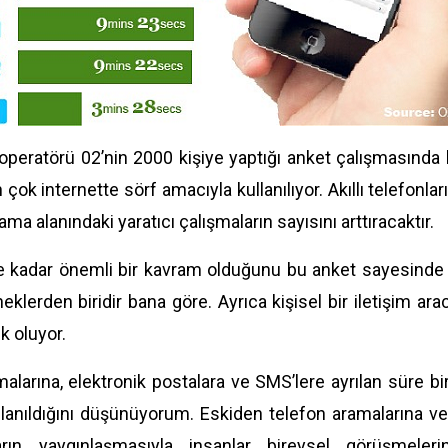
operatörü 02’nin 2000 kişiye yaptığı anket çalışmasında ba
n çok internette sörf amacıyla kullanılıyor. Akıllı telefon
ma alanındaki yaratıcı çalışmaların sayısını arttıracaktır.
e kadar önemli bir kavram olduğunu bu anket sayesinde d
eklerden biridir bana göre. Ayrıca kişisel bir iletişim ara
k oluyor.
alarına, elektronik postalara ve SMS’lere ayrılan süre bi
llanıldığını düşünüyorum. Eskiden telefon aramalarına v
arın yaygınlaşmasıyla insanlar bireysel görüşmeler