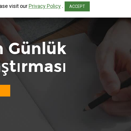
ase visit our
Privacy Policy
.
ACCEPT
on Günlük
ştırması