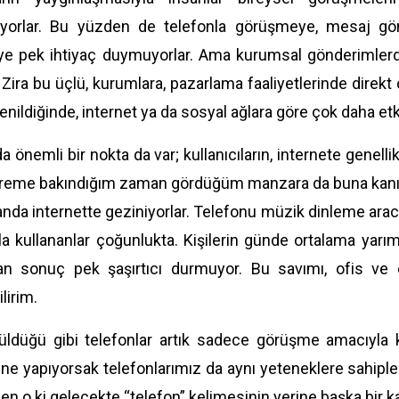
riyorlar. Bu yüzden de telefonla görüşmeye, mesaj g
e pek ihtiyaç duymuyorlar. Ama kurumsal gönderimlerde
Zira bu üçlü, kurumlara, pazarlama faaliyetlerinde direkt 
enildiğinde, internet ya da sosyal ağlara göre çok daha etki
da önemli bir nokta da var; kullanıcıların, internete gene
eme bakındığım zaman gördüğüm manzara da buna kanıt olar
nda internette geziniyorlar. Telefonu müzik dinleme aracı
a kullananlar çoğunlukta. Kişilerin günde ortalama yarı
an sonuç pek şaşırtıcı durmuyor. Bu savımı, ofis ve e
lirim.
üldüğü gibi telefonlar artık sadece görüşme amacıyla k
ne yapıyorsak telefonlarımız da aynı yeteneklere sahipler. C
n o ki gelecekte “telefon” kelimesinin yerine başka bir 