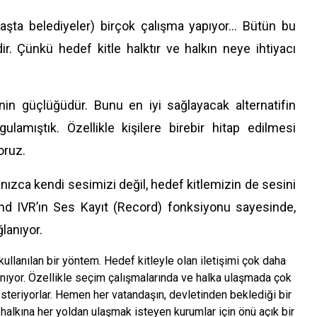
başta belediyeler) birçok çalışma yapıyor… Bütün bu
r. Çünkü hedef kitle halktır ve halkın neye ihtiyacı
nin güçlüğüdür. Bunu en iyi sağlayacak alternatifin
mıştık. Özellikle kişilere birebir hitap edilmesi
oruz.
ızca kendi sesimizi değil, hedef kitlemizin de sesini
und IVR’ın Ses Kayıt (Record) fonksiyonu sayesinde,
ğlanıyor.
kullanılan bir yöntem. Hedef kitleyle olan iletişimi çok daha
tanıyor. Özellikle seçim çalışmalarında ve halka ulaşmada çok
österiyorlar. Hemen her vatandaşın, devletinden beklediği bir
halkına her yoldan ulaşmak isteyen kurumlar için önü açık bir