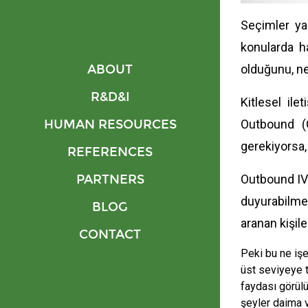
Seçimler ya
konularda h
ABOUT
olduğunu, nel
R&D&I
Kitlesel il
HUMAN RESOURCES
Outbound (G
gerekiyorsa,
REFERENCES
PARTNERS
Outbound IVR
duyurabilme
BLOG
aranan kişile
CONTACT
Peki bu ne işe
üst seviyeye t
faydası görülü
şeyler daima v