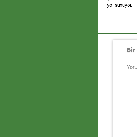
yol sunuyor.
Bir
Yor