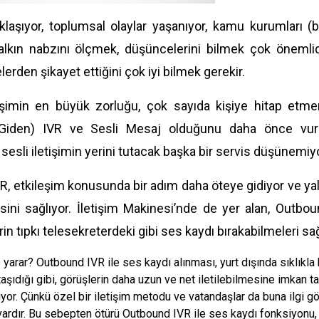
klaşıyor, toplumsal olaylar yaşanıyor, kamu kurumları (
alkın nabzını ölçmek, düşüncelerini bilmek çok önemlidi
erden şikayet ettiğini çok iyi bilmek gerekir.
etişimin en büyük zorluğu, çok sayıda kişiye hitap etme
iden) IVR ve Sesli Mesaj olduğunu daha önce vurgula
 sesli iletişimin yerini tutacak başka bir servis düşünemiy
, etkileşim konusunda bir adım daha öteye gidiyor ve yaln
sini sağlıyor. İletişim Makinesi’nde de yer alan, Outbo
rin tıpkı telesekreterdeki gibi ses kaydı bırakabilmeleri sa
 yarar? Outbound IVR ile ses kaydı alınması, yurt dışında sıklıkla 
aşıdığı gibi, görüşlerin daha uzun ve net iletilebilmesine imkan 
yor. Çünkü özel bir iletişim metodu ve vatandaşlar da buna ilgi g
ardır. Bu sebepten ötürü Outbound IVR ile ses kaydı fonksiyonu, 