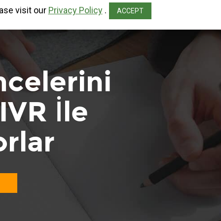
ase visit our
Privacy Policy
.
ACCEPT
celerini
VR İle
rlar