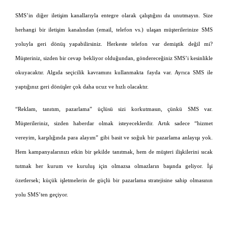
SMS’in diğer iletişim kanallarıyla entegre olarak çalıştığını da unutmayın. Size
herhangi bir iletişim kanalından (email, telefon vs.) ulaşan müşterilerinize SMS
yoluyla geri dönüş yapabilirsiniz. Herkeste telefon var demiştik değil mi?
Müşteriniz, sizden bir cevap bekliyor olduğundan, göndereceğiniz SMS’i kesinlikle
okuyacaktır. Algıda seçicilik kavramını kullanmakta fayda var. Ayrıca SMS ile
yaptığınız geri dönüşler çok daha ucuz ve hızlı olacaktır.
“Reklam, tanıtım, pazarlama” üçlüsü sizi korkutmasın, çünkü SMS var.
Müşterileriniz, sizden haberdar olmak isteyeceklerdir. Artık sadece “hizmet
vereyim, karşılığında para alayım” gibi basit ve soğuk bir pazarlama anlayışı yok.
Hem kampanyalarınızı etkin bir şekilde tanıtmak, hem de müşteri ilişkilerini sıcak
tutmak her kurum ve kuruluş için olmazsa olmazların başında geliyor. İşi
özetlersek; küçük işletmelerin de güçlü bir pazarlama stratejisine sahip olmasının
yolu SMS’ten geçiyor.