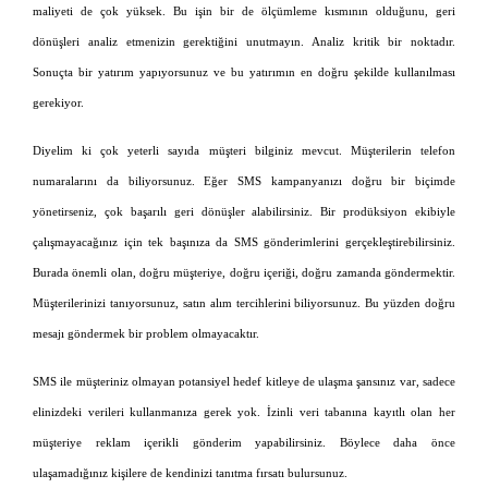
maliyeti de çok yüksek. Bu işin bir de ölçümleme kısmının olduğunu, geri
dönüşleri analiz etmenizin gerektiğini unutmayın. Analiz kritik bir noktadır.
Sonuçta bir yatırım yapıyorsunuz ve bu yatırımın en doğru şekilde kullanılması
gerekiyor.
Diyelim ki çok yeterli sayıda müşteri bilginiz mevcut. Müşterilerin telefon
numaralarını da biliyorsunuz. Eğer SMS kampanyanızı doğru bir biçimde
yönetirseniz, çok başarılı geri dönüşler alabilirsiniz. Bir prodüksiyon ekibiyle
çalışmayacağınız için tek başınıza da SMS gönderimlerini gerçekleştirebilirsiniz.
Burada önemli olan, doğru müşteriye, doğru içeriği, doğru zamanda göndermektir.
Müşterilerinizi tanıyorsunuz, satın alım tercihlerini biliyorsunuz. Bu yüzden doğru
mesajı göndermek bir problem olmayacaktır.
SMS ile müşteriniz olmayan potansiyel hedef kitleye de ulaşma şansınız var, sadece
elinizdeki verileri kullanmanıza gerek yok. İzinli veri tabanına kayıtlı olan her
müşteriye reklam içerikli gönderim yapabilirsiniz. Böylece daha önce
ulaşamadığınız kişilere de kendinizi tanıtma fırsatı bulursunuz.