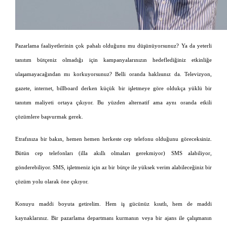
Pazarlama faaliyetlerinin çok pahalı olduğunu mu düşünüyorsunuz? Ya da yeterli
tanıtım bütçeniz olmadığı için kampanyalarınızın hedeflediğiniz etkinliğe
ulaşamayacağından mı korkuyorsunuz? Belli oranda haklısınız da. Televizyon,
gazete, internet, billboard derken küçük bir işletmeye göre oldukça yüklü bir
tanıtım maliyeti ortaya çıkıyor. Bu yüzden alternatif ama aynı oranda etkili
çözümlere başvurmak gerek.
Etrafınıza bir bakın, hemen hemen herkeste cep telefonu olduğunu göreceksiniz.
Bütün cep telefonları (illa akıllı olmaları gerekmiyor) SMS alabiliyor,
gönderebiliyor. SMS, işletmeniz için az bir bütçe ile yüksek verim alabileceğiniz bir
çözüm yolu olarak öne çıkıyor.
Konuyu maddi boyuta getirelim. Hem iş gücünüz kısıtlı, hem de maddi
kaynaklarınız. Bir pazarlama departmanı kurmanın veya bir ajans ile çalışmanın