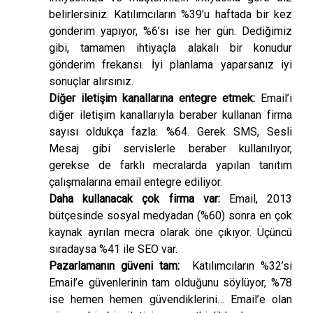
belirlersiniz. Katılımcıların %39’u haftada bir kez
gönderim yapıyor, %6’sı ise her gün. Dediğimiz
gibi, tamamen ihtiyaçla alakalı bir konudur
gönderim frekansı. İyi planlama yaparsanız iyi
sonuçlar alırsınız.
Diğer iletişim kanallarına entegre etmek:
Email’i
diğer iletişim kanallarıyla beraber kullanan firma
sayısı oldukça fazla: %64. Gerek SMS, Sesli
Mesaj gibi servislerle beraber kullanılıyor,
gerekse de farklı mecralarda yapılan tanıtım
çalışmalarına email entegre ediliyor.
Daha kullanacak çok firma var:
Email, 2013
bütçesinde sosyal medyadan (%60) sonra en çok
kaynak ayrılan mecra olarak öne çıkıyor. Üçüncü
sıradaysa %41 ile SEO var.
Pazarlamanın güveni tam:
Katılımcıların %32’si
Email’e güvenlerinin tam olduğunu söylüyor, %78
ise hemen hemen güvendiklerini… Email’e olan