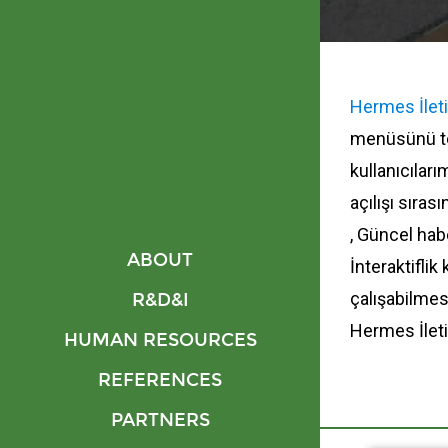
Hermes İlet
menüsünü tex
kullanıcılar
açılışı sıras
, Güncel hab
ABOUT
İnteraktifli
çalışabilmes
R&D&I
Hermes İleti
HUMAN RESOURCES
REFERENCES
PARTNERS