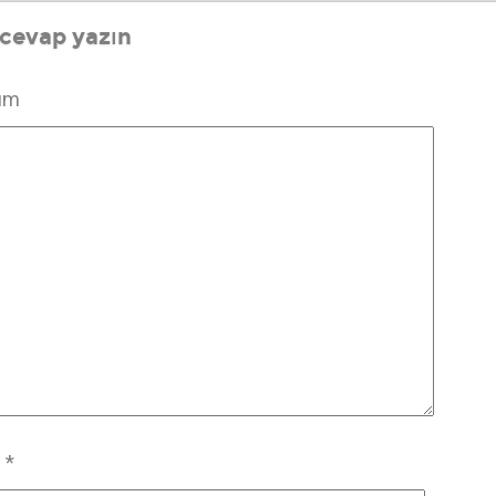
 cevap yazın
um
m
*