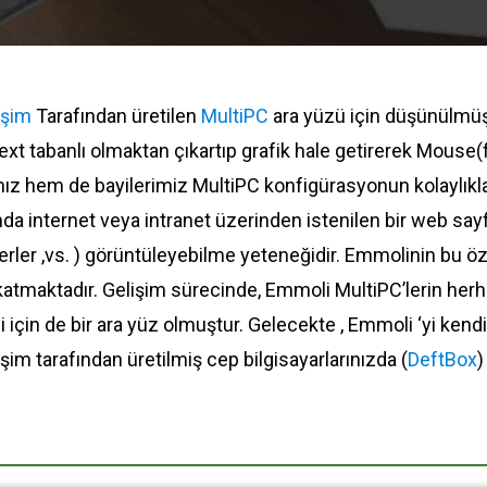
işim
Tarafından üretilen
MultiPC
ara yüzü için düşünülmüş
t tabanlı olmaktan çıkartıp grafik hale getirerek Mouse
ımız hem de bayilerimiz MultiPC konfigürasyonun kolaylıkla
ında internet veya intranet üzerinden istenilen bir web say
erler ,vs. ) görüntüleyebilme yeteneğidir. Emmolinin bu 
k katmaktadır. Gelişim sürecinde, Emmoli MultiPC’lerin her
i için de bir ara yüz olmuştur. Gelecekte , Emmoli ‘yi kend
şim tarafından üretilmiş cep bilgisayarlarınızda (
DeftBox
)