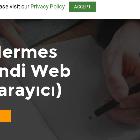
ase visit our
Privacy Policy
.
ACCEPT
Hermes
endi Web
arayıcı)