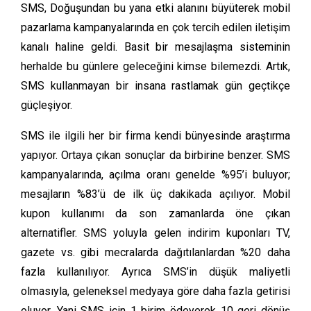
SMS, Doğuşundan bu yana etki alanını büyüterek mobil
pazarlama kampanyalarında en çok tercih edilen iletişim
kanalı haline geldi. Basit bir mesajlaşma sisteminin
herhalde bu günlere geleceğini kimse bilemezdi. Artık,
SMS kullanmayan bir insana rastlamak gün geçtikçe
güçleşiyor.
SMS ile ilgili her bir firma kendi bünyesinde araştırma
yapıyor. Ortaya çıkan sonuçlar da birbirine benzer. SMS
kampanyalarında, açılma oranı genelde %95’i buluyor;
mesajların %83’ü de ilk üç dakikada açılıyor. Mobil
kupon kullanımı da son zamanlarda öne çıkan
alternatifler. SMS yoluyla gelen indirim kuponları TV,
gazete vs. gibi mecralarda dağıtılanlardan %20 daha
fazla kullanılıyor. Ayrıca SMS’in düşük maliyetli
olmasıyla, geleneksel medyaya göre daha fazla getirisi
oluyor. Yani SMS için 1 birim ödeyerek 10 geri dönüş