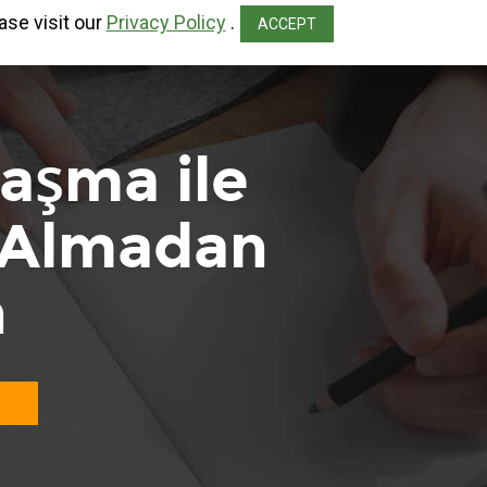
ase visit our
Privacy Policy
.
ACCEPT
aşma ile
 Almadan
n