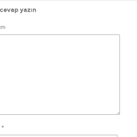
 cevap yazın
um
m
*