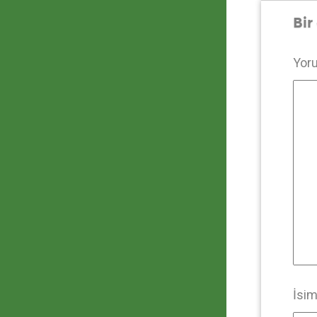
Bir
Yor
İsi