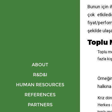
Bunun için i
çok etkiled
fiyat/perfor
şekilde ulaşa
Toplu 
Toplu me
fazla ki
ABOUT
R&D&I
Örneğin
HUMAN RESOURCES
halkına
REFERENCES
Kriz dön
PARTNERS
Herkes s
toplu me