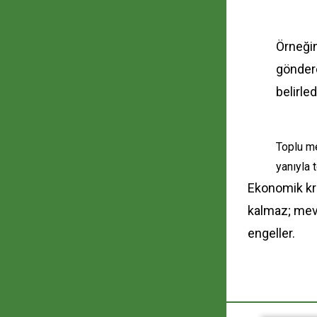
Örneğin
göndere
belirle
Toplu me
yanıyla 
Ekonomik kri
kalmaz; mevc
engeller.