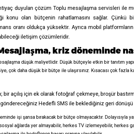
htiyaç duyulan çözüm Toplu mesajlaşma servisleri ile mü
iği konu olan bütçenin rahatlamasını sağlar. Çünkü bi
mans oranı oldukça yüksektir. Ayrıca mobil platformların y
bileceği iletişim çözümleridir.
Mesajlaşma, kriz döneminde nası
sajlaşma düşük maliyetlidir. Düşük bütçeyle etkin bir tanıtım yapm
şiye, çok daha düşük bir bütçe ile ulaşırsınız. Kısacası çok fazla k
; bir açılış için ek olarak fotoğraf çekmeye, broşür bast
 göndereceğiniz Hedefli SMS ile beklediğiniz geri dönüşü a
eminde işi şansa bırakacak bir bütçe olmayacaktır. Dolayısıyla ya
osyal ağlarda yer almayabilir, herkes TV izlemeyebilir, herkes 
sajlaşma ile hedeflenen başarı oranına ulaşılabilir.