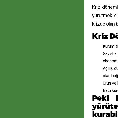
Kriz döneml
yürütmek cid
krizde olan 
Kriz D
Kurumlar
Gazete, 
ekonomik
Açılış d
olan bağ 
Ürün ve 
Bazı kur
Peki k
yürüte
kurabil