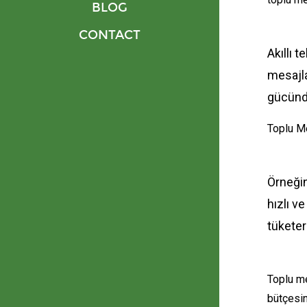
BLOG
CONTACT
Akıllı 
mesajla
gücünd
Toplu Me
Örneğin
hızlı v
tüketer
Toplu me
bütçesin