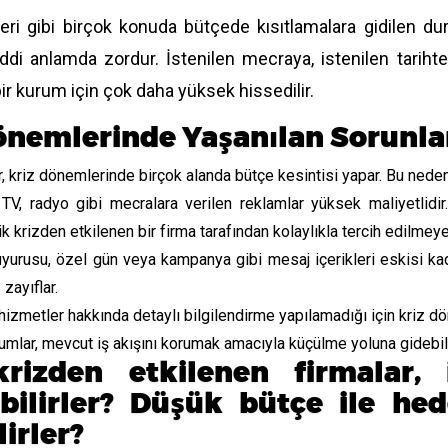
eri gibi birçok konuda bütçede kısıtlamalara gidilen d
di anlamda zordur. İstenilen mecraya, istenilen tarihte
bir kurum için çok daha yüksek hissedilir.
önemlerinde Yaşanılan Sorunlar
, kriz dönemlerinde birçok alanda bütçe kesintisi yapar. Bu neden
TV, radyo gibi mecralara verilen reklamlar yüksek maliyetlidir
 krizden etkilenen bir firma tarafından kolaylıkla tercih edilmeyeb
uyurusu, özel gün veya kampanya gibi mesaj içerikleri eskisi ka
zayıflar.
hizmetler hakkında detaylı bilgilendirme yapılamadığı için kriz dö
umlar, mevcut iş akışını korumak amacıyla küçülme yoluna gidebili
rizden etkilenen firmalar, il
bilirler? Düşük bütçe ile hede
irler?