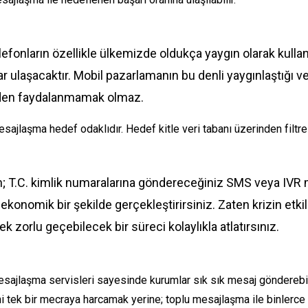
telefonların özellikle ülkemizde oldukça yaygın olarak ku
r ulaşacaktır. Mobil pazarlamanın bu denli yaygınlaştığı 
en faydalanmamak olmaz.
sajlaşma hedef odaklıdır. Hedef kitle veri tabanı üzerinden filtre
; T.C. kimlik numaralarına göndereceğiniz SMS veya IVR mesa
e ekonomik bir şekilde gerçekleştirirsiniz. Zaten krizin et
ek zorlu geçebilecek bir süreci kolaylıkla atlatırsınız.
sajlaşma servisleri sayesinde kurumlar sık sık mesaj gönderebil
i tek bir mecraya harcamak yerine; toplu mesajlaşma ile binlerce 