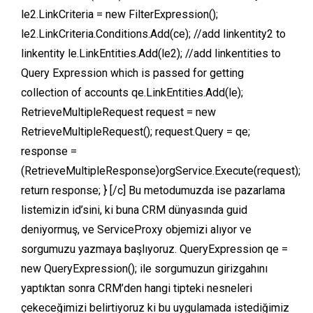
le2.LinkCriteria = new FilterExpression();
le2.LinkCriteria.Conditions.Add(ce); //add linkentity2 to
linkentity le.LinkEntities.Add(le2); //add linkentities to
Query Expression which is passed for getting
collection of accounts qe.LinkEntities.Add(le);
RetrieveMultipleRequest request = new
RetrieveMultipleRequest(); request.Query = qe;
response =
(RetrieveMultipleResponse)orgService.Execute(request);
return response; } [/c] Bu metodumuzda ise pazarlama
listemizin id’sini, ki buna CRM dünyasında guid
deniyormuş, ve ServiceProxy objemizi alıyor ve
sorgumuzu yazmaya başlıyoruz. QueryExpression qe =
new QueryExpression(); ile sorgumuzun girizgahını
yaptıktan sonra CRM’den hangi tipteki nesneleri
çekeceğimizi belirtiyoruz ki bu uygulamada istediğimiz