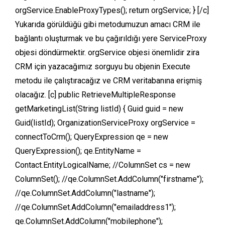
orgService.EnableProxyTypes(); return orgService; } [/c]
Yukarıda görüldüğü gibi metodumuzun amacı CRM ile
bağlantı oluşturmak ve bu çağırıldığı yere ServiceProxy
objesi döndürmektir. orgService objesi önemlidir zira
CRM için yazacağımız sorguyu bu objenin Execute
metodu ile çalıştıracağız ve CRM veritabanına erişmiş
olacağız. [c] public RetrieveMultipleResponse
getMarketingList(String listId) { Guid guid = new
Guid(listId); OrganizationServiceProxy orgService =
connectToCrm(); QueryExpression qe = new
QueryExpression(); qe.EntityName =
Contact.EntityLogicalName; //ColumnSet cs = new
ColumnSet(); //qe.ColumnSet.AddColumn("firstname");
//qe.ColumnSet.AddColumn("lastname");
//qe.ColumnSet.AddColumn("emailaddress1");
qe.ColumnSet.AddColumn("mobilephone");