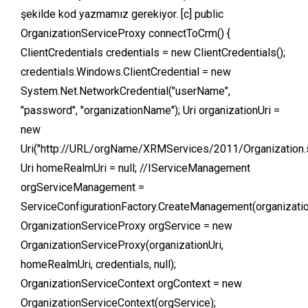
şekilde kod yazmamız gerekiyor. [c] public
OrganizationServiceProxy connectToCrm() {
ClientCredentials credentials = new ClientCredentials();
credentials.Windows.ClientCredential = new
System.Net.NetworkCredential("userName",
"password", "organizationName"); Uri organizationUri =
new
Uri("http://URL/orgName/XRMServices/2011/Organization.s
Uri homeRealmUri = null; //IServiceManagement
orgServiceManagement =
ServiceConfigurationFactory.CreateManagement(organizatio
OrganizationServiceProxy orgService = new
OrganizationServiceProxy(organizationUri,
homeRealmUri, credentials, null);
OrganizationServiceContext orgContext = new
OrganizationServiceContext(orgService);