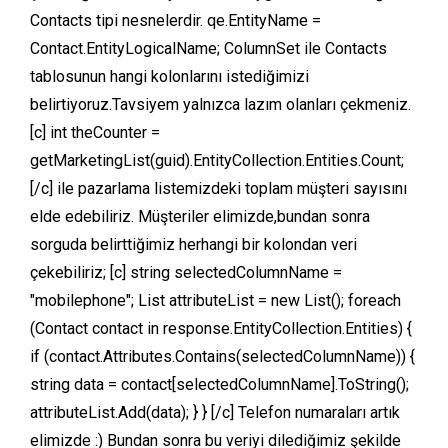
Contacts tipi nesnelerdir. qe.EntityName =
Contact.EntityLogicalName; ColumnSet ile Contacts
tablosunun hangi kolonlarını istediğimizi
belirtiyoruz.Tavsiyem yalnızca lazım olanları çekmeniz.
[c] int theCounter =
getMarketingList(guid).EntityCollection.Entities.Count;
[/c] ile pazarlama listemizdeki toplam müşteri sayısını
elde edebiliriz. Müşteriler elimizde,bundan sonra
sorguda belirttiğimiz herhangi bir kolondan veri
çekebiliriz; [c] string selectedColumnName =
"mobilephone"; List attributeList = new List(); foreach
(Contact contact in response.EntityCollection.Entities) {
if (contact.Attributes.Contains(selectedColumnName)) {
string data = contact[selectedColumnName].ToString();
attributeList.Add(data); } } [/c] Telefon numaraları artık
elimizde :) Bundan sonra bu veriyi dilediğimiz şekilde