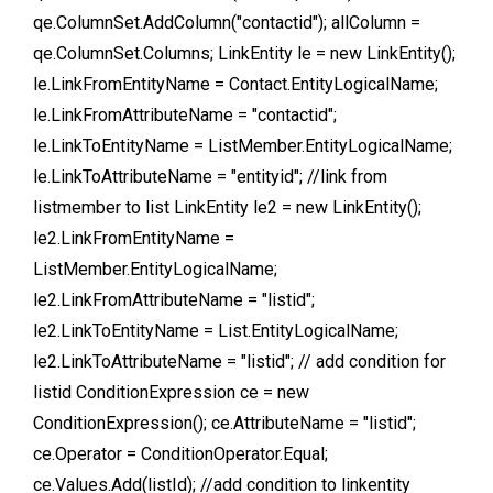
qe.ColumnSet.AddColumn("contactid"); allColumn =
qe.ColumnSet.Columns; LinkEntity le = new LinkEntity();
le.LinkFromEntityName = Contact.EntityLogicalName;
le.LinkFromAttributeName = "contactid";
le.LinkToEntityName = ListMember.EntityLogicalName;
le.LinkToAttributeName = "entityid"; //link from
listmember to list LinkEntity le2 = new LinkEntity();
le2.LinkFromEntityName =
ListMember.EntityLogicalName;
le2.LinkFromAttributeName = "listid";
le2.LinkToEntityName = List.EntityLogicalName;
le2.LinkToAttributeName = "listid"; // add condition for
listid ConditionExpression ce = new
ConditionExpression(); ce.AttributeName = "listid";
ce.Operator = ConditionOperator.Equal;
ce.Values.Add(listId); //add condition to linkentity