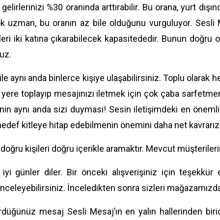
gelirlerinizi %30 oranında arttırabilir. Bu orana, yurt dışı
k uzman, bu oranın az bile olduğunu vurguluyor. Sesli M
leri iki katına çıkarabilecek kapasitededir. Bunun doğr
ruz.
ile aynı anda binlerce kişiye ulaşabilirsiniz. Toplu olarak
 yere toplayıp mesajınızı iletmek için çok çaba sarfetmen
inin aynı anda sizi duyması! Sesin iletişimdeki en önem
hedef kitleye hitap edebilmenin önemini daha net kavrarız
 doğru kişileri doğru içerikle aramaktır. Mevcut müşterileri
yi günler diler. Bir önceki alışverişiniz için teşekkür
nceleyebilirsiniz. İnceledikten sonra sizleri mağazamızd
düğünüz mesaj Sesli Mesaj’ın en yalın hallerinden birid