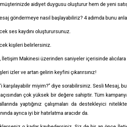
müşterinizde aidiyet duygusu oluşturur hem de yeni satışla
esaj göndermeye nasıl başlayabiliriz? 4 adımda bunu anla
cek ses kaydını oluşturursunuz.
ek kişileri belirlersiniz.
 İletişim Makinesi üzerinden saniyeler içerisinde alıcılara il
leri izler ve artan gelirin keyfini çıkarırsınız!
ı karşılayabilir miyim?” diye sorabilirsiniz. Sesli Mesaj, b
çısından çok yüksek bir değere sahiptir. Tüm kampanyanı
allarında yaptığınız çalışmaları da destekleyici nitelikt
ında ayrıca iyi bir hatırlatma aracıdır da.
lerseniz o kadar kaybedersiniz. Siz de bir an önce İletişi