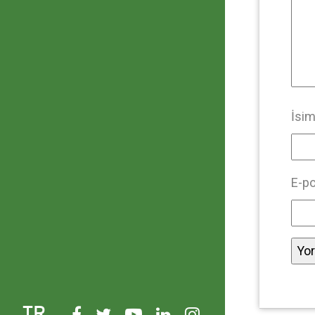
İsi
E-p