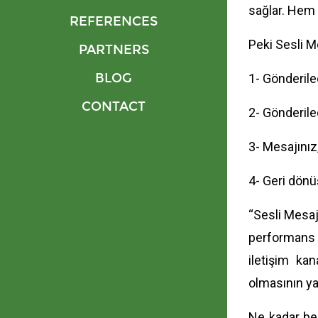
sağlar. Hem 
REFERENCES
Peki Sesli M
PARTNERS
BLOG
1- Gönderile
CONTACT
2- Gönderilec
3- Mesajınız,
4- Geri dönüş
“Sesli Mesaj’
performans a
iletişim kan
olmasının yan
Ne kadar bek