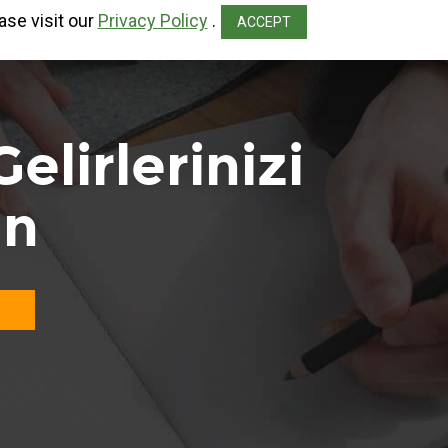
ase visit our
Privacy Policy
.
ACCEPT
elirlerinizi
ın