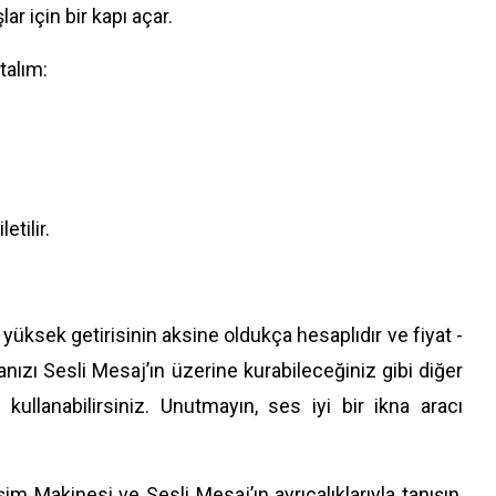
r için bir kapı açar.
talım:
etilir.
u yüksek getirisinin aksine oldukça hesaplıdır ve fiyat -
zı Sesli Mesaj’ın üzerine kurabileceğiniz gibi diğer
e kullanabilirsiniz. Unutmayın, ses iyi bir ikna aracı
m Makinesi ve Sesli Mesaj’ın ayrıcalıklarıyla tanışın,