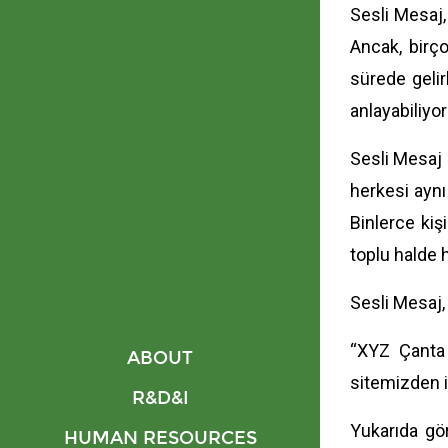
Sesli Mesaj, 
Ancak, birço
sürede gelir
anlayabiliyo
Sesli Mesaj 
herkesi aynı
Binlerce kiş
toplu halde 
Sesli Mesaj,
“XYZ Çanta i
ABOUT
sitemizden i
R&D&I
Yukarıda gör
HUMAN RESOURCES