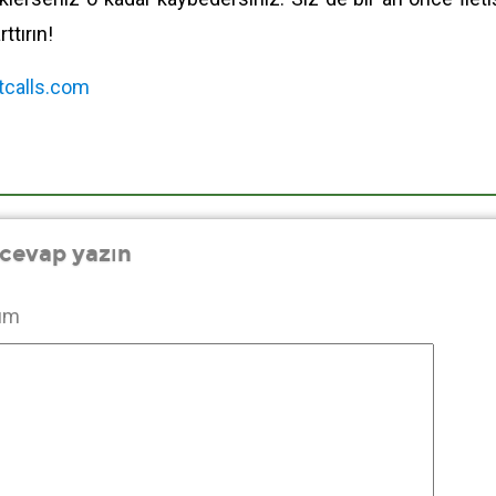
rttırın!
tcalls.com
 cevap yazın
um