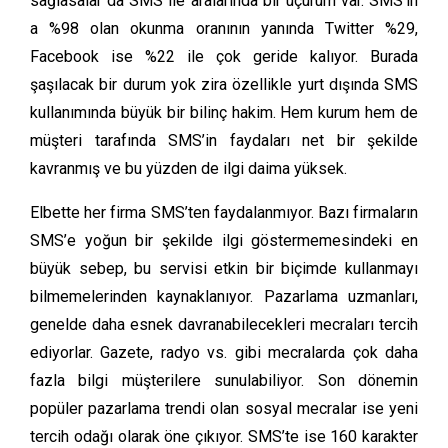
sağlasalar da SMS ile aralarında bir uçurum var. SMS’in
a %98 olan okunma oranının yanında Twitter %29,
Facebook ise %22 ile çok geride kalıyor. Burada
şaşılacak bir durum yok zira özellikle yurt dışında SMS
kullanımında büyük bir bilinç hakim. Hem kurum hem de
müşteri tarafında SMS’in faydaları net bir şekilde
kavranmış ve bu yüzden de ilgi daima yüksek.
Elbette her firma SMS’ten faydalanmıyor. Bazı firmaların
SMS’e yoğun bir şekilde ilgi göstermemesindeki en
büyük sebep, bu servisi etkin bir biçimde kullanmayı
bilmemelerinden kaynaklanıyor. Pazarlama uzmanları,
genelde daha esnek davranabilecekleri mecraları tercih
ediyorlar. Gazete, radyo vs. gibi mecralarda çok daha
fazla bilgi müşterilere sunulabiliyor. Son dönemin
popüler pazarlama trendi olan sosyal mecralar ise yeni
tercih odağı olarak öne çıkıyor. SMS’te ise 160 karakter