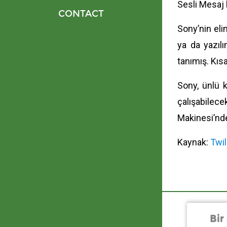
Sesli Mesaj 
CONTACT
Sony’nin eli
ya da yazıl
tanımış. Kıs
Sony, ünlü k
çalışabilec
Makinesi’nde
Kaynak:
Twi
Bir