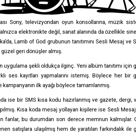
sı Sony, televizyondan oyun konsollarına, müzik siste
Yalnızca elektronikte değil, sanat alanında da özellikle s
ka’da, Lamb of God grubunun tanıtımını Sesli Mesaj ve SMS
güzel geri dönüşler almış.
uygulama şekli oldukça ilginç. Yeni albüm tanıtımı için gru
rklı ses kayıtları yapmalarını istemiş. Böylece her bir
ve kampanyanın ilk ayağı böylece tamamlanmış.
da ise bir SMS kısa kodu hazırlanmış ve gazete, dergi, we
ılmış. Kısa koda mesaj yollayan kişilere ise Sesli Mesaj 
yan fanlar, bu durumdan son derece memnun kalmışlar. Gr
en satışlara ulaşılmış hem de yaratılan farkındalık ile gr