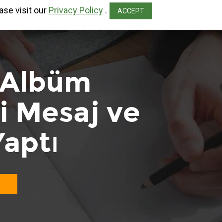
ase visit our
Privacy Policy
.
ACCEPT
 Albüm
li Mesaj ve
Yaptı