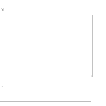
um
m
*