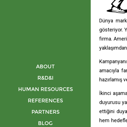
Dünya marka
gösteriyor. 
firma. Ameri
yaklaşımdan 
Kampanyanın 
ABOUT
amacıyla fa
R&D&I
hazırlamış 
HUMAN RESOURCES
İkinci aşama
REFERENCES
duyurusu yap
ettiğini du
PARTNERS
hem hedeflen
BLOG