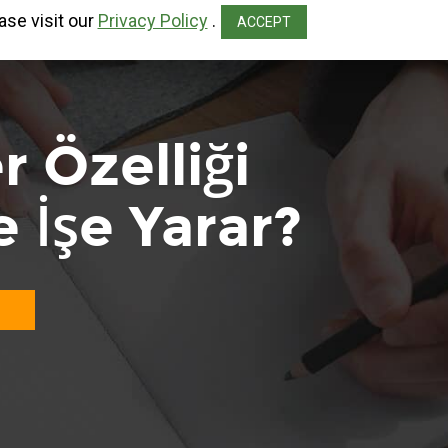
ase visit our
Privacy Policy
.
ACCEPT
 Özelliği
 İşe Yarar?