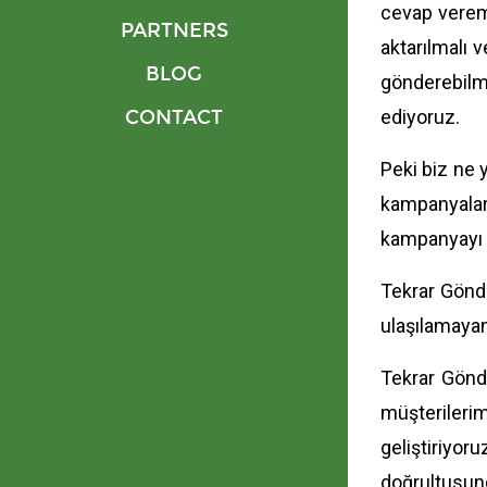
cevap veremed
PARTNERS
aktarılmalı 
BLOG
gönderebilm
CONTACT
ediyoruz.
Peki biz ne 
kampanyaları
kampanyayı d
Tekrar Gönder
ulaşılamayan
Tekrar Gönde
müşterilerim
geliştiriyo
doğrultusun