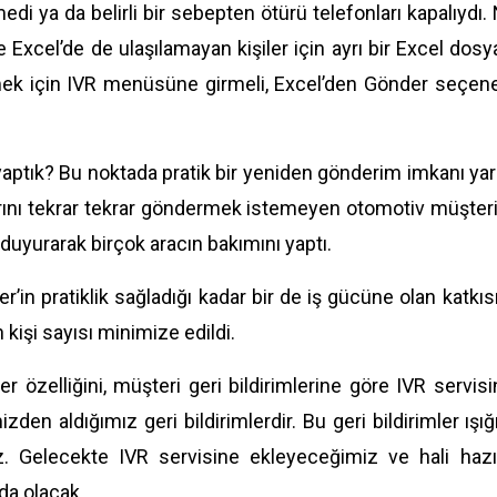
i ya da belirli bir sebepten ötürü telefonları kapalıydı. No
ve Excel’de de ulaşılamayan kişiler için ayrı bir Excel dos
ek için IVR menüsüne girmeli, Excel’den Gönder seçeneği
yaptık? Bu noktada pratik bir yeniden gönderim imkanı yar
nı tekrar tekrar göndermek istemeyen otomotiv müşterile
uyurarak birçok aracın bakımını yaptı.
’in pratiklik sağladığı kadar bir de iş gücüne olan katkısı 
 kişi sayısı minimize edildi.
r özelliğini, müşteri geri bildirimlerine göre IVR servis
izden aldığımız geri bildirimlerdir. Bu geri bildirimler ış
ruz. Gelecekte IVR servisine ekleyeceğimiz ve hali haz
da olacak.