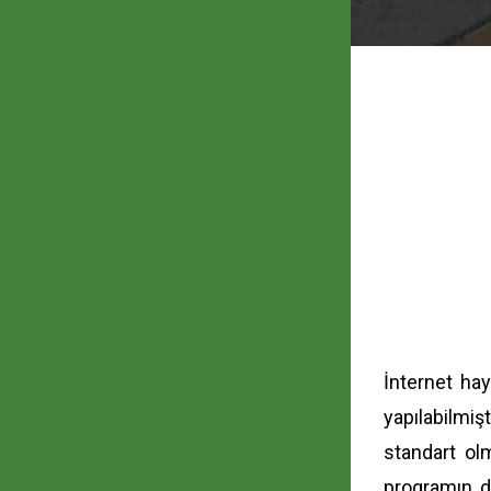
İnternet hay
yapılabilmişt
standart ol
programın d