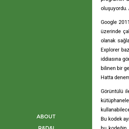
oluşuyordu.
Google 2011
üzerinde ça
olanak sağl
Explorer ba
iddiasına gö
bilinen bir
Hatta denem
Görüntülü i
kütüphanele
kullanabilec
ABOUT
Bu kodek ay
R&D&I
bu kodeğin k