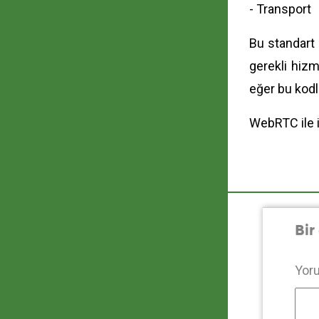
- Transport
Bu standart 
gerekli hiz
eğer bu kodla
WebRTC ile il
Bir
Yor