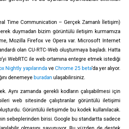
al Time Communication – Gerçek Zamanlı İletişim)
e gerek duymadan bizim görüntülü iletişim kurmamıza
, Mozilla Firefox ve Opera var. Microsoft Internet
tandardı olan CU-RTC-Web oluşturmaya başladı. Hatta
pe’yi WebRTC ile web ortamına entegre etmek istediği
ox Nightly yapılarında
ve
Chrome 25 beta
'da yer alıyor.
tığını denemeye
buradan
ulaşabilirsiniz.
k. Aynı zamanda gerekli kodların çalışabilmesi için
leri web sitesinde çalıştıranlar görüntülü iletişimi
luşturdu. Görüntülü iletişimde bu kodek kullanılacak.
sebeplerinden birisi. Google bu standartta sadece
llanılabilir olmasını savunuyor. Bu yüzden de destek