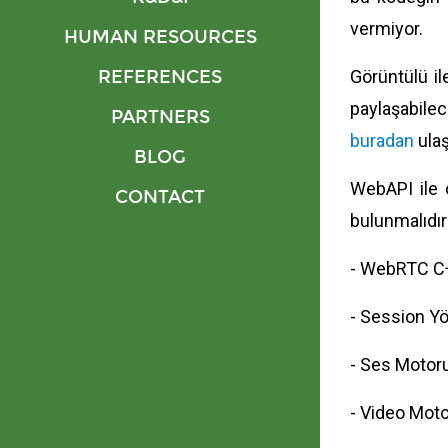
vermiyor.
HUMAN RESOURCES
REFERENCES
Görüntülü il
paylaşabilec
PARTNERS
buradan
ulaş
BLOG
WebAPI ile 
CONTACT
bulunmalıdır
- WebRTC C
- Session Yö
- Ses Motor
- Video Mot