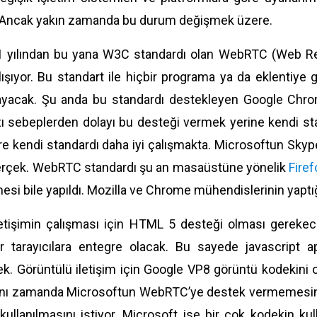
 Ancak yakın zamanda bu durum değişmek üzere.
 yılından bu yana W3C standardı olan WebRTC (Web Re
lışıyor. Bu standart ile hiçbir programa ya da eklentiy
ayacak. Şu anda bu standardı destekleyen Google Chrome
zı sebeplerden dolayı bu desteği vermek yerine kendi s
re kendi standardı daha iyi çalışmakta. Microsoftun Sky
 gerçek. WebRTC standardı şu an masaüstüne yönelik
Firef
esi bile yapıldı. Mozilla ve Chrome mühendislerinin yap
letişimin çalışması için HTML 5 desteği olması gerekece
r tarayıcılara entegre olacak. Bu sayede javascript api
ek. Görüntülü iletişim için Google VP8 görüntü kodekini o
nı zamanda Microsoftun WebRTC’ye destek vermemesinin 
ullanılmasını istiyor. Microsoft ise bir çok kodekin ku