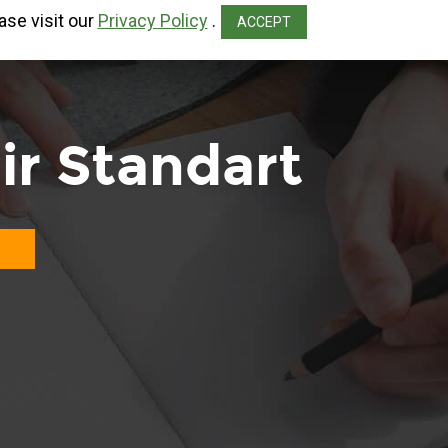
ase visit our
Privacy Policy
.
ACCEPT
r Standart