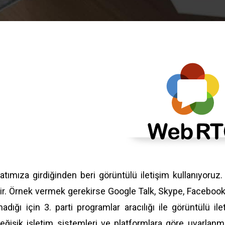
atımıza girdiğinden beri görüntülü iletişim kullanıyoruz
ir. Örnek vermek gerekirse Google Talk, Skype, Facebook Vid
madığı için 3. parti programlar aracılığı ile görüntülü
eğişik işletim sistemleri ve platformlara göre uyarlanm